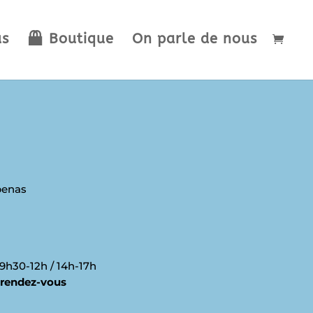
us
Boutique
On parle de nous
benas
 9h30-12h / 14h-17h
rendez-vous