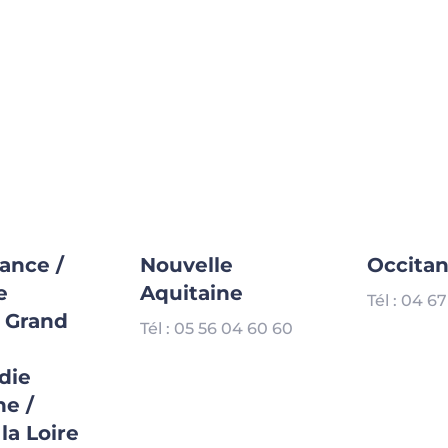
rance /
Nouvelle
Occitan
e
Aquitaine
Tél : 04 6
/ Grand
Tél : 05 56 04 60 60
die
ne /
la Loire